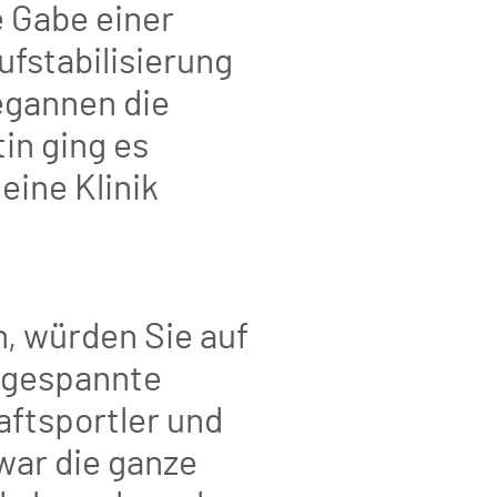
 Gabe einer
ufstabilisierung
egannen die
in ging es
 eine Klinik
n, würden Sie auf
angespannte
aftsportler und
 war die ganze