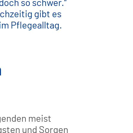
 doch so schwer.“
chzeitig gibt es
im Pflegealltag.
n
egenden meist
ngsten und Sorgen