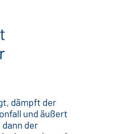
t
r
gt, dämpft der
onfall und äußert
t dann der