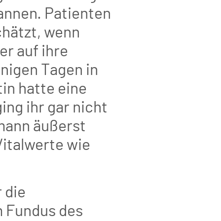
annen. Patienten
hätzt, wenn
r auf ihre
inigen Tagen in
in hatte eine
ing ihr gar nicht
mann äußerst
Vitalwerte wie
 die
m Fundus des