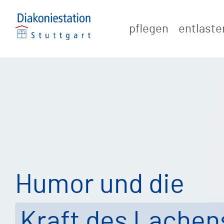
Zum
Inhalt
pflegen
entlaste
springen
Humor und die
Kraft des Lachen