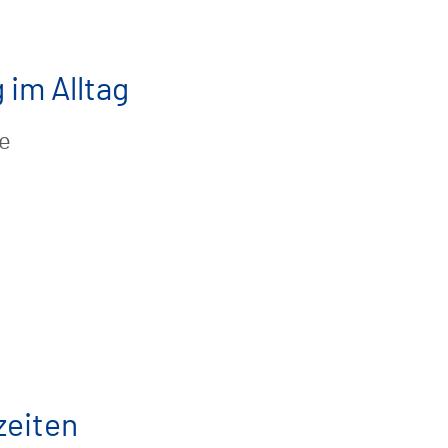
 im Alltag
e
eiten