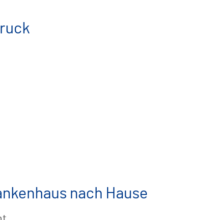
druck
ankenhaus nach Hause
nt