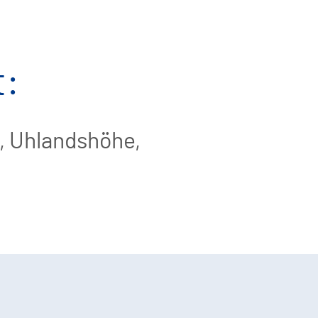
t:
, Uhlandshöhe,