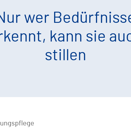
Nur wer Bedürfniss
rkennt, kann sie au
stillen
lungspflege