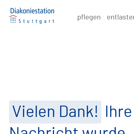
Zum
Inhalt
pflegen
entlaste
springen
Vielen Dank!
Ihre
Nachricht wurde